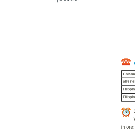
Chiama
all'este
Filippi
Filippi
in ore