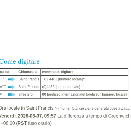
Come digitare
ta da
Chiamata a
esempio di digitare
ro*
Saint Francis
+63 4463 [numero locale]**
ne***
Saint Francis
(0)4463 [numero locale]
ne
all'estero
00
[prefisso internazionale] [prefisso ] [numero locale]
Ora locale in Saint Francis
(in momento in cui viene generata questa pagin
Venerdì, 2026-08-07, 09:57
La differenza a tempo di Greenwic
: +08:00 (
PST
fuso orario).