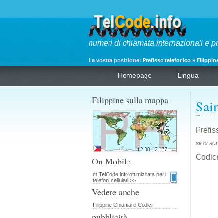
numeri di chiamata internazionali e p
La vostra posizione:
Prefisso telefonico
»
Filippin
Homepage
Lingua
Filippine sulla mappa
Sain
Prefis
se ci so
Codice
On Mobile
m.TelCode.info ottimizzata per i
telefoni cellulari >>
Vedere anche
Filippine Chiamare Codici
pubblicità