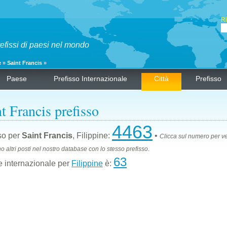
Ri
refissi di paesi nel mondo
e
»
Saint Francis
»
Paese
Prefisso Internazionale
Città
Prefisso
t Francis prefisso
4463
so per
Saint Francis
, Filippine:
•
Clicca sul numero per v
no altri posti nel nostro database con lo stesso prefisso.
63
 internazionale per
Filippine
è: