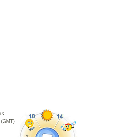
:
a)
h (GMT)