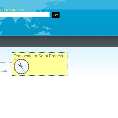
cerca delle Città:
Ora locale in Saint Francis
AM
edere