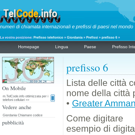
numeri di chiamata internazionali e prefissi di paesi nel mondo
La vostra posizione:
Prefisso telefonico
»
Giordania
»
Prefissi
»
prefisso 6
»
Homepage
Lingua
Paese
Prefisso Int
prefisso 6
Lista delle città 
On Mobile
nome della città 
m.TelCode.info ottimizzata per i
telefoni cellulari >>
•
Greater Amma
Vedere anche
Giordania Chiamare codice
Come digitare
pubblicità
esempio di digit