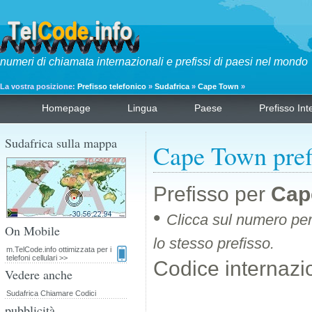
numeri di chiamata internazionali e prefissi di paesi nel mondo
La vostra posizione:
Prefisso telefonico
»
Sudafrica
»
Cape Town
»
Homepage
Lingua
Paese
Prefisso Int
Sudafrica sulla mappa
Cape Town pref
Prefisso per
Cap
•
Clicca sul numero per
On Mobile
lo stesso prefisso.
m.TelCode.info ottimizzata per i
telefoni cellulari >>
Codice internazi
Vedere anche
Sudafrica Chiamare Codici
pubblicità