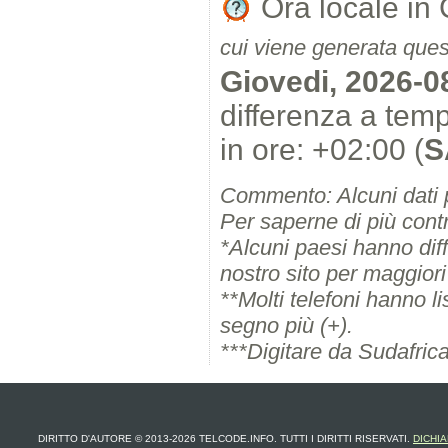
Ora locale i
cui viene generata ques
Giovedi, 2026-0
differenza a te
in ore: +02:00 (
S
Commento: Alcuni dati 
Per saperne di più contr
*Alcuni paesi hanno diffe
nostro sito per maggiori 
**Molti telefoni hanno l
segno più (+).
***Digitare da Sudafrica
DIRITTO D'AUTORE © 2013-2026 TELCODE.INFO. TUTTI I DIRITTI RISERVATI.
DICHIA