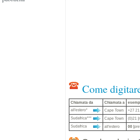
Come digitar
Chiamata da
Chiamata a
esempi
all'estero*
Cape Town
+27 21
Sudafrica***
Cape Town
(0)21 [
Sudafrica
all'estero
00
[pre