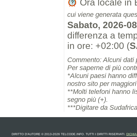
Ora locale in
cui viene generata ques
Sabato, 2026-08
differenza a te
in ore: +02:00 (
S
Commento: Alcuni dati 
Per saperne di più contr
*Alcuni paesi hanno diffe
nostro sito per maggiori 
**Molti telefoni hanno l
segno più (+).
***Digitare da Sudafrica
DIRITTO D'AUTORE © 2013-2026 TELCODE.INFO. TUTTI I DIRITTI RISERVATI.
DICHIA