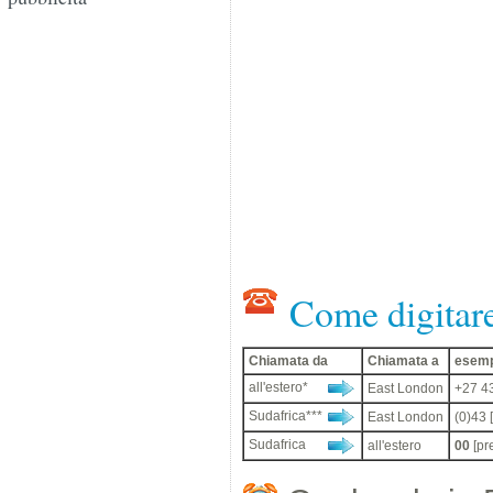
Come digitar
Chiamata da
Chiamata a
esemp
all'estero*
East London
+27 43
Sudafrica***
East London
(0)43 
Sudafrica
all'estero
00
[pre