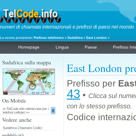
numeri di chiamata internazionali e prefissi di paesi nel mondo
La vostra posizione:
Prefisso telefonico
»
Sudafrica
»
East London
»
Homepage
Lingua
Paese
Prefisso Int
Sudafrica sulla mappa
East London pre
Prefisso per
Eas
43
•
Clicca sul numer
On Mobile
con lo stesso prefisso.
m.TelCode.info ottimizzata per i
telefoni cellulari >>
Codice internazi
Vedere anche
Sudafrica Chiamare Codici
pubblicità